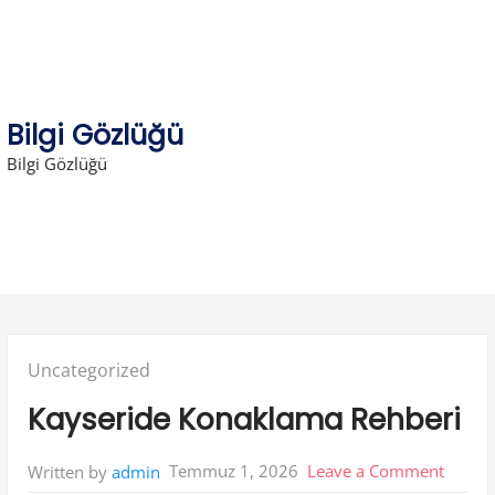
Skip
to
content
Bilgi Gözlüğü
Bilgi Gözlüğü
Posted
Uncategorized
in:
Kayseride Konaklama Rehberi
on
Temmuz 1, 2026
Leave a Comment
Written by
admin