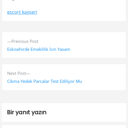
escort kayseri
Y
P
Previous Post
a
r
Eskisehirde Emeklilik İcin Yasam
z
e
v
ı
i
N
Next Post
g
o
e
Cikma Yedek Parcalar Test Ediliyor Mu
e
u
x
s
t
z
p
p
i
Bir yanıt yazın
o
o
n
s
s