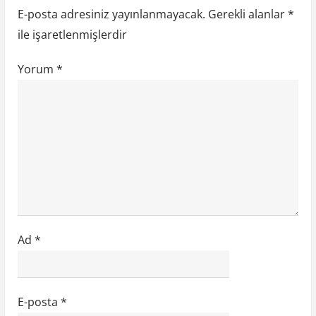
t
t
m
E-posta adresiniz yayınlanmayacak.
Gerekli alanlar
*
:
:
e
ile işaretlenmişlerdir
s
Yorum
*
i
Ad
*
E-posta
*