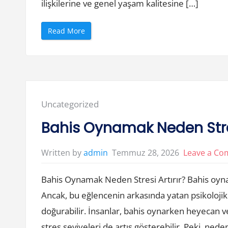
ilişkilerine ve genel yaşam kalitesine […]
“
Read More
K
u
m
a
r
O
y
n
a
m
Posted
Uncategorized
a
n
in:
i
Bahis Oynamak Neden Stres
n
D
u
y
Temmuz 28, 2026
Leave a C
Written by
admin
g
u
s
Bahis Oynamak Neden Stresi Artırır? Bahis oynamak
a
l
B
Ancak, bu eğlencenin arkasında yatan psikoloji
e
d
doğurabilir. İnsanlar, bahis oynarken heyecan ve
e
l
stres seviyeleri de artış gösterebilir. Peki, ned