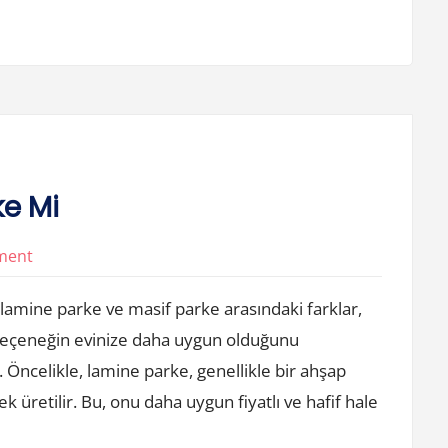
ke Mi
on
ment
Lamine
amine parke ve masif parke arasındaki farklar,
Parke
 seçeneğin evinize daha uygun olduğunu
Mi
. Öncelikle, lamine parke, genellikle bir ahşap
Masif
Parke
üretilir. Bu, onu daha uygun fiyatlı ve hafif hale
Mi