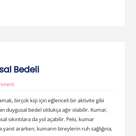
al Bedeli
on
omment
Kumar
 birçok kişi için eğlenceli bir aktivite gibi
Oynamanin
an duygusal bedel oldukça ağır olabilir. Kumar,
Duygusal
l sıkıntılara da yol açabilir. Peki, kumar
Bedeli
 yanıt ararken, kumarın bireylerin ruh sağlığına,