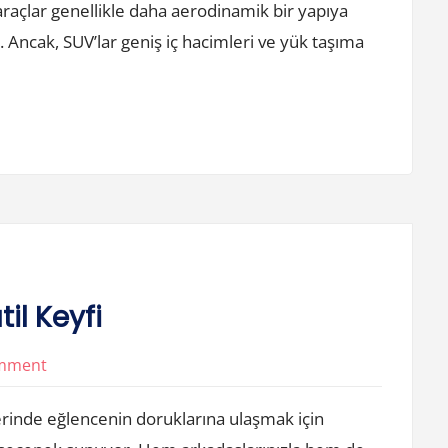
araçlar genellikle daha aerodinamik bir yapıya
Mu
Daha
ir. Ancak, SUV’lar geniş iç hacimleri ve yük taşıma
Degerli
il Keyfi
on
omment
Playstation
lerinde eğlencenin doruklarına ulaşmak için
Kiralama