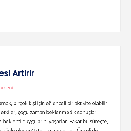
i Artirir
on
omment
Bahis
, birçok kişi için eğlenceli bir aktivite olabilir.
Oynamak
k etkiler, çoğu zaman beklenmedik sonuçlar
Neden
 beklenti duygularını yaşarlar. Fakat bu süreçte,
Stresi
Artirir
en böyle oluyor? İşte bazı nedenler: Öncelikle,