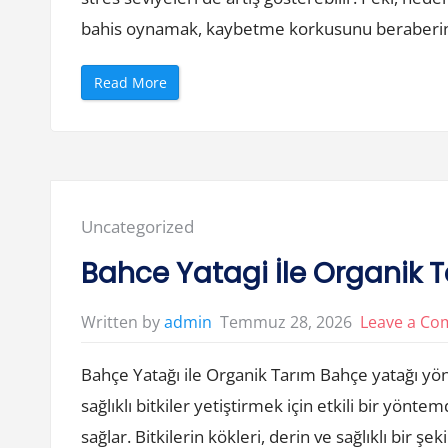
i
”
bahis oynamak, kaybetme korkusunu beraberi
“
Read More
B
a
h
i
s
O
y
n
a
m
Posted
Uncategorized
a
k
in:
N
Bahce Yatagi İle Organik 
e
d
e
n
Temmuz 28, 2026
Leave a C
Written by
admin
S
t
r
Bahçe Yatağı ile Organik Tarım Bahçe yatağı yön
e
s
i
sağlıklı bitkiler yetiştirmek için etkili bir yön
A
r
sağlar. Bitkilerin kökleri, derin ve sağlıklı bir
t