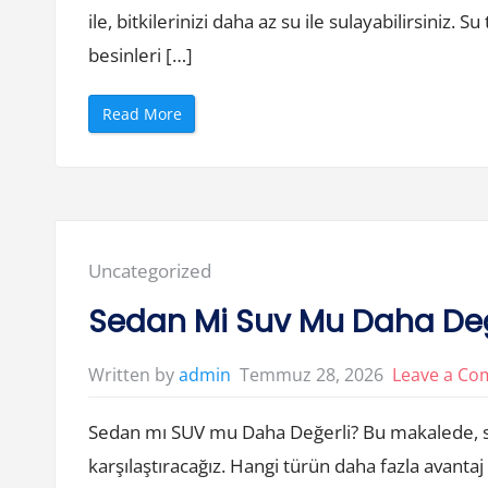
i
ile, bitkilerinizi daha az su ile sulayabilirsiniz. 
r
i
besinleri […]
r
”
“
Read More
B
a
h
c
e
Y
a
t
a
g
Posted
Uncategorized
i
İ
in:
l
Sedan Mi Suv Mu Daha Deg
e
O
r
g
Temmuz 28, 2026
Leave a C
Written by
admin
a
n
i
Sedan mı SUV mu Daha Değerli? Bu makalede, se
k
T
a
karşılaştıracağız. Hangi türün daha fazla avant
r