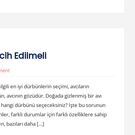
cih Edilmeli
on
ment
Avcilikta
lgili en iyi dürbünlerin seçimi, avcıların
Hangi
n, avcının gözüdür. Doğada gizlenmiş bir avı
Durbun
hangi dürbünü seçeceksiniz? İşte bu sorunun
Tercih
Edilmeli
nler, farklı durumlar için farklı özelliklere sahip
en, bazıları daha […]