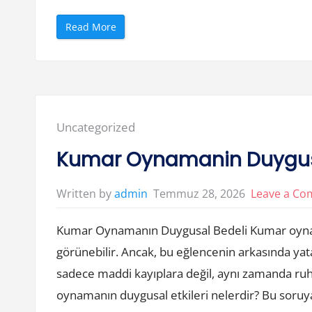
m
e
l
“
Read More
i
L
”
a
m
i
n
e
P
a
r
k
Posted
Uncategorized
e
M
in:
i
Kumar Oynamanin Duygus
M
a
s
i
Temmuz 28, 2026
Leave a C
Written by
admin
f
P
a
Kumar Oynamanın Duygusal Bedeli Kumar oynamak,
r
k
e
görünebilir. Ancak, bu eğlencenin arkasında yat
M
i
sadece maddi kayıplara değil, aynı zamanda ruhsa
”
oynamanın duygusal etkileri nelerdir? Bu soruya