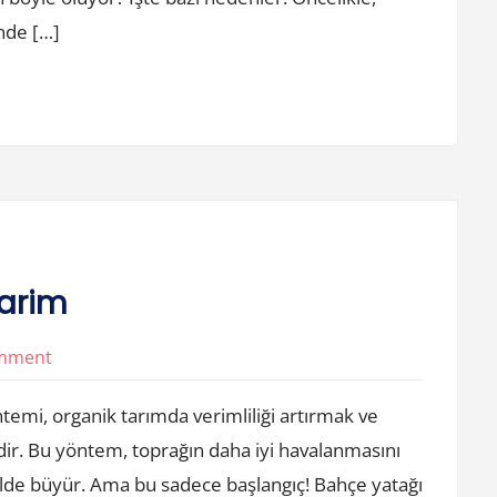
nde […]
Tarim
on
omment
Bahce
temi, organik tarımda verimliliği artırmak ve
Yatagi
temdir. Bu yöntem, toprağın daha iyi havalanmasını
İle
 şekilde büyür. Ama bu sadece başlangıç! Bahçe yatağı
Organik