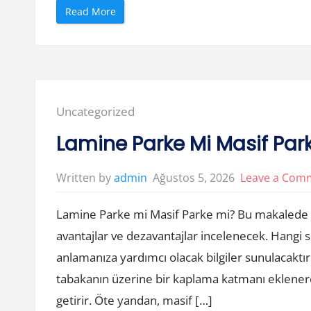
“
Read More
A
v
c
i
l
i
k
t
a
H
Posted
Uncategorized
a
n
in:
g
Lamine Parke Mi Masif Par
i
D
u
r
Ağustos 5, 2026
Leave a Com
Written by
admin
b
u
n
Lamine Parke mi Masif Parke mi? Bu makalede l
T
e
r
avantajlar ve dezavantajlar incelenecek. Hangi
c
i
anlamanıza yardımcı olacak bilgiler sunulacaktır
h
E
tabakanın üzerine bir kaplama katmanı eklenerek 
d
i
getirir. Öte yandan, masif […]
l