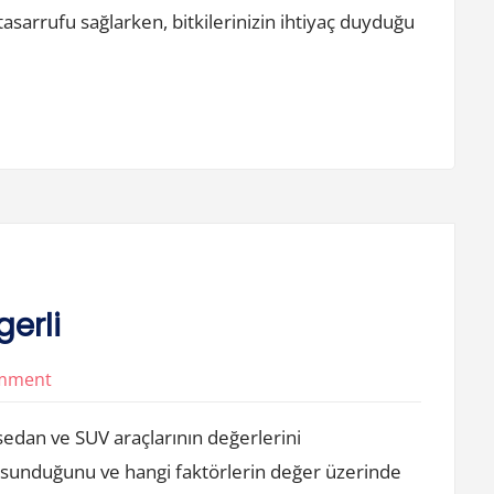
Tarim
Su tasarrufu sağlarken, bitkilerinizin ihtiyaç duyduğu
erli
on
omment
Sedan
dan ve SUV araçlarının değerlerini
Mi
aj sunduğunu ve hangi faktörlerin değer üzerinde
Suv