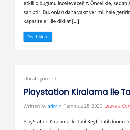
i
etkili olduğunu inceleyeceğiz. Öncelikle, sedan 
m
”
sahiptir. Bu, onları daha yakıt verimli hale getir
kapasiteleri ile dikkat […]
“
Read More
S
e
d
a
n
M
i
S
u
v
Posted
Uncategorized
M
u
in:
D
Playstation Kiralama İle Tat
a
h
a
D
Temmuz 28, 2026
Leave a C
Written by
admin
e
g
e
PlayStation Kiralama ile Tatil Keyfi Tatil dönem
r
l
i