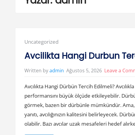
Yazar:
admin
Posted
Uncategorized
in:
Avcilikta Hangi Durbun Ter
Ağustos 5, 2026
Leave a Com
Written by
admin
Avcılıkta Hangi Dürbün Tercih Edilmeli? Avcılıkla i
performansını büyük ölçüde etkileyebilir. Dürbü
görmek, bazen bir dürbünle mümkündür. Ama, 
yanıtı, avcılığınızın kalitesini belirleyecek. Dürbü
olabilir. Bazı avcılar uzak mesafeleri hedef alırk