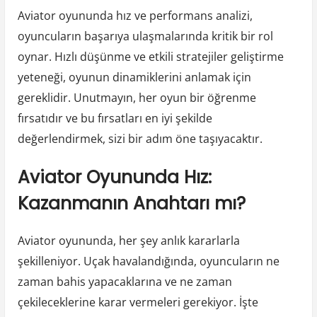
Aviator oyununda hız ve performans analizi,
oyuncuların başarıya ulaşmalarında kritik bir rol
oynar. Hızlı düşünme ve etkili stratejiler geliştirme
yeteneği, oyunun dinamiklerini anlamak için
gereklidir. Unutmayın, her oyun bir öğrenme
fırsatıdır ve bu fırsatları en iyi şekilde
değerlendirmek, sizi bir adım öne taşıyacaktır.
Aviator Oyununda Hız:
Kazanmanın Anahtarı mı?
Aviator oyununda, her şey anlık kararlarla
şekilleniyor. Uçak havalandığında, oyuncuların ne
zaman bahis yapacaklarına ve ne zaman
çekileceklerine karar vermeleri gerekiyor. İşte