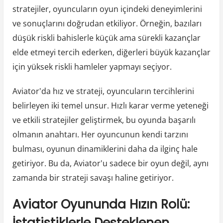
stratejiler, oyuncuların oyun içindeki deneyimlerini
ve sonuçlarını doğrudan etkiliyor. Örneğin, bazıları
düşük riskli bahislerle küçük ama sürekli kazançlar
elde etmeyi tercih ederken, diğerleri büyük kazançlar
için yüksek riskli hamleler yapmayı seçiyor.
Aviator'da hız ve strateji, oyuncuların tercihlerini
belirleyen iki temel unsur. Hızlı karar verme yeteneği
ve etkili stratejiler geliştirmek, bu oyunda başarılı
olmanın anahtarı. Her oyuncunun kendi tarzını
bulması, oyunun dinamiklerini daha da ilginç hale
getiriyor. Bu da, Aviator'u sadece bir oyun değil, aynı
zamanda bir strateji savaşı haline getiriyor.
Aviator Oyununda Hızın Rolü:
İstatistiklerle Desteklenen