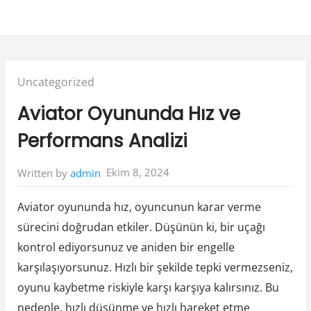
Posted
Uncategorized
in:
Aviator Oyununda Hız ve
Performans Analizi
Ekim 8, 2024
Written by
admin
Aviator oyununda hız, oyuncunun karar verme
sürecini doğrudan etkiler. Düşünün ki, bir uçağı
kontrol ediyorsunuz ve aniden bir engelle
karşılaşıyorsunuz. Hızlı bir şekilde tepki vermezseniz,
oyunu kaybetme riskiyle karşı karşıya kalırsınız. Bu
nedenle, hızlı düşünme ve hızlı hareket etme