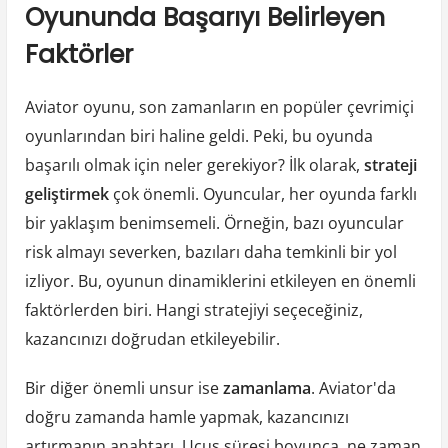
Oyununda Başarıyı Belirleyen
Faktörler
Aviator oyunu, son zamanların en popüler çevrimiçi
oyunlarından biri haline geldi. Peki, bu oyunda
başarılı olmak için neler gerekiyor? İlk olarak,
strateji
geliştirmek
çok önemli. Oyuncular, her oyunda farklı
bir yaklaşım benimsemeli. Örneğin, bazı oyuncular
risk almayı severken, bazıları daha temkinli bir yol
izliyor. Bu, oyunun dinamiklerini etkileyen en önemli
faktörlerden biri. Hangi stratejiyi seçeceğiniz,
kazancınızı doğrudan etkileyebilir.
Bir diğer önemli unsur ise
zamanlama
. Aviator'da
doğru zamanda hamle yapmak, kazancınızı
artırmanın anahtarı. Uçuş süresi boyunca, ne zaman