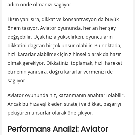
adım önde olmanızı sağlıyor.
Hızın yanı sıra, dikkat ve konsantrasyon da büyük
önem taşıyor. Aviator oyununda, her an her şey
değişebilir. Uçak hızla yükselirken, oyuncuların
dikkatini dağıtan birçok unsur olabilir. Bu noktada,
hızlı kararlar alabilmek için zihinsel olarak da hazır
olmak gerekiyor. Dikkatinizi toplamak, hızlı hareket
etmenin yanı sıra, doğru kararlar vermenizi de
sağlıyor.
Aviator oyununda hız, kazanmanın anahtarı olabilir.
Ancak bu hıza eşlik eden strateji ve dikkat, başarıyı
pekiştiren unsurlar olarak öne çıkıyor.
Performans Analizi: Aviator