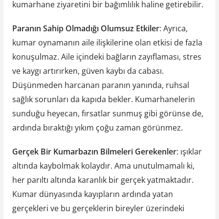
kumarhane ziyaretini bir bağımlılık haline getirebilir.
Paranın Sahip Olmadığı Olumsuz Etkiler
: Ayrıca,
kumar oynamanın aile ilişkilerine olan etkisi de fazla
konuşulmaz. Aile içindeki bağların zayıflaması, stres
ve kaygı artırırken, güven kaybı da cabası.
Düşünmeden harcanan paranın yanında, ruhsal
sağlık sorunları da kapıda bekler. Kumarhanelerin
sunduğu heyecan, fırsatlar sunmuş gibi görünse de,
ardında bıraktığı yıkım çoğu zaman görünmez.
Gerçek Bir Kumarbazın Bilmeleri Gerekenler
: ışıklar
altında kaybolmak kolaydır. Ama unutulmamalı ki,
her parıltı altında karanlık bir gerçek yatmaktadır.
Kumar dünyasında kayıpların ardında yatan
gerçekleri ve bu gerçeklerin bireyler üzerindeki