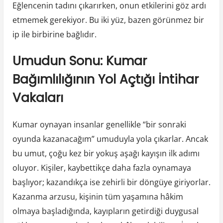
Eğlencenin tadını çıkarırken, onun etkilerini göz ardı
etmemek gerekiyor. Bu iki yüz, bazen görünmez bir
ip ile birbirine bağlıdır.
Umudun Sonu: Kumar
Bağımlılığının Yol Açtığı İntihar
Vakaları
Kumar oynayan insanlar genellikle “bir sonraki
oyunda kazanacağım” umuduyla yola çıkarlar. Ancak
bu umut, çoğu kez bir yokuş aşağı kayışın ilk adımı
oluyor. Kişiler, kaybettikçe daha fazla oynamaya
başlıyor; kazandıkça ise zehirli bir döngüye giriyorlar.
Kazanma arzusu, kişinin tüm yaşamına hâkim
olmaya başladığında, kayıpların getirdiği duygusal