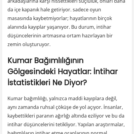
arkadaşlarına karşı hissettikleri suçluluk, onları daha
da içe kapanık hale getiriyor. sadece oyun
masasında kaybetmiyorlar; hayatlarının birçok
alanında kayıplar yaşanıyor. Bu durum, intihar
düşüncelerinin artmasına ortam hazırlayan bir
zemin oluşturuyor.
Kumar Bağımlılığının
Gölgesindeki Hayatlar: İntihar
İstatistikleri Ne Diyor?
Kumar bağımlılığı, yalnızca maddi kayıplara değil,
aynı zamanda ruhsal çöküşe de yol açıyor. İnsanlar,
kaybettikleri paranın ağırlığı altında eziliyor ve bu da
intihar düşüncelerini tetikliyor. Yapılan araştırmalar,
bağımlıların intihar etme oranlarının normal