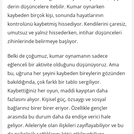
derin düşüncelere itebilir. Kumar oynarken
kaybeden birçok kişi, sonunda hayatlarının
kontrolünü kaybetmiş hissediyor. Kendilerini çaresiz,
umutsuz ve yalnız hissederken, intihar düşünceleri
zihinlerinde belirmeye başlıyor.
Belki de çoğumuz, kumar oynamanın sadece
eğlenceli bir aktivite olduğunu düşünüyoruz. Ama
bu, uğruna her şeyini kaybeden bireylerin gözünden
bakıldığında, çok farklı bir tablo sergiliyor.
Kaybettiğiniz her oyun, maddi kayıptan daha
fazlasını alıyor. Kişisel güç, özsaygı ve sosyal
bağlarınız birer birer eriyor. Özellikle gençler
arasında bu durum daha da endişe verici hale
geliyor. Aileleriyle olan ilişkileri zayıflayabiliyor ve bu
da psikolojik sağlıklarını kötü etkileyebiliyor.