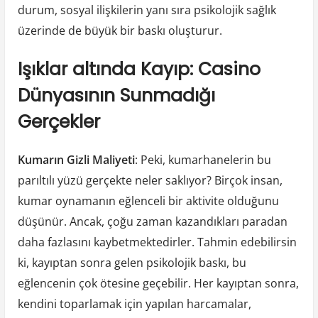
durum, sosyal ilişkilerin yanı sıra psikolojik sağlık
üzerinde de büyük bir baskı oluşturur.
Işıklar altında Kayıp: Casino
Dünyasının Sunmadığı
Gerçekler
Kumarın Gizli Maliyeti
: Peki, kumarhanelerin bu
parıltılı yüzü gerçekte neler saklıyor? Birçok insan,
kumar oynamanın eğlenceli bir aktivite olduğunu
düşünür. Ancak, çoğu zaman kazandıkları paradan
daha fazlasını kaybetmektedirler. Tahmin edebilirsin
ki, kayıptan sonra gelen psikolojik baskı, bu
eğlencenin çok ötesine geçebilir. Her kayıptan sonra,
kendini toparlamak için yapılan harcamalar,