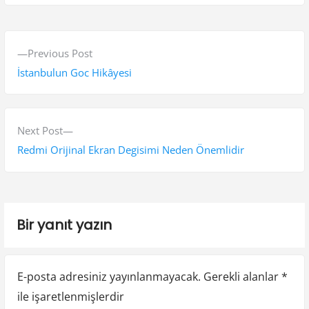
Y
P
Previous Post
a
r
İstanbulun Goc Hikâyesi
z
e
v
ı
i
N
Next Post
g
o
e
Redmi Orijinal Ekran Degisimi Neden Önemlidir
e
u
x
s
t
z
p
p
i
Bir yanıt yazın
o
o
n
s
s
t
t
m
E-posta adresiniz yayınlanmayacak.
Gerekli alanlar
*
:
:
e
ile işaretlenmişlerdir