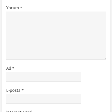
s
Yorum
*
i
Ad
*
E-posta
*