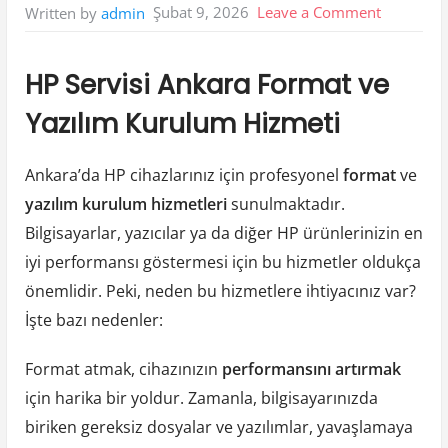
on
Şubat 9, 2026
Leave a Comment
Written by
admin
Hp
Servisi
HP Servisi Ankara Format ve
Ankara
Yazılım Kurulum Hizmeti
Format
Ve
Ankara’da HP cihazlarınız için profesyonel
format
ve
Yazilim
yazılım kurulum hizmetleri
sunulmaktadır.
Kurulum
Bilgisayarlar, yazıcılar ya da diğer HP ürünlerinizin en
Hizmeti
iyi performansı göstermesi için bu hizmetler oldukça
önemlidir. Peki, neden bu hizmetlere ihtiyacınız var?
İşte bazı nedenler:
Format atmak, cihazınızın
performansını artırmak
için harika bir yoldur. Zamanla, bilgisayarınızda
biriken gereksiz dosyalar ve yazılımlar, yavaşlamaya