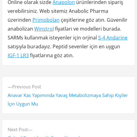
Online olarak sizde
Anapolon
ürünlerinden sipariş
verebilirsiniz. Web sitemiz Anabolic Pharma
üzerinden
Primobolan
çeşitlerine göz atın. Güvenilir
anabolizan
Winstrol
fiyatları ve modelleri burada.
SARMs kullanmak isteyenler için orjinal
S-4 Andarine
satışıyla buradayız. Peptid sevenler için en uygun
IGF-1 LR3
fiyatlarına göz atın.
Y
P
Previous Post
a
r
Anavar Kas Yapımında Yavaş Metabolizmaya Sahip Kişiler
z
e
İçin Uygun Mu
v
ı
i
g
o
N
Next Post