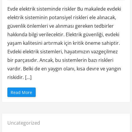
Evde
r
a
Evde elektrik sisteminde riskler Bu makalede evdeki
Elektri
s
i
elektrik sisteminin potansiyel riskleri ele alınacak,
n
Siste
d
güvenlik önlemleri ve alınması gereken tedbirler
a
Riskle
k
i
hakkında bilgi verilecektir. Elektrik güvenliği, evdeki
T
e
yaşam kalitesini artırmak için kritik öneme sahiptir.
m
e
Evdeki elektrik sistemleri, hayatımızın vazgeçilmez
l
F
bir parçasıdır. Ancak, bu sistemlerin bazı riskleri
a
r
k
vardır. Belki de en yaygın olanı, kısa devre ve yangın
l
a
riskidir. […]
r
”
“
Read More
E
v
d
e
E
l
e
Posted
Uncategorized
k
t
r
in: