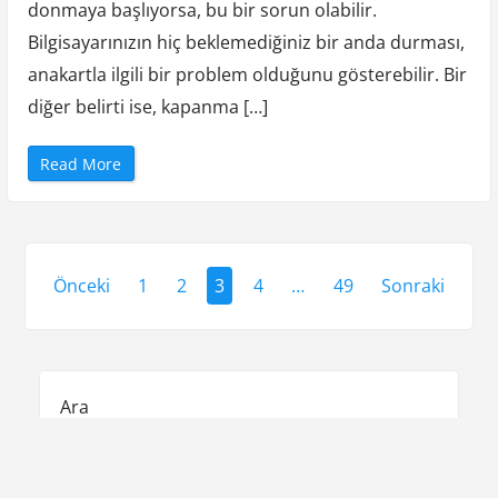
s
donmaya başlıyorsa, bu bir sorun olabilir.
”
Bilgisayarınızın hiç beklemediğiniz bir anda durması,
anakartla ilgili bir problem olduğunu gösterebilir. Bir
diğer belirti ise, kapanma […]
“
Read More
M
s
i
L
a
p
Y
t
o
Önceki
1
2
3
4
…
49
Sonraki
p
a
A
n
z
a
k
a
ı
r
t
Ara
A
s
r
i
Ara
z
a
a
s
i