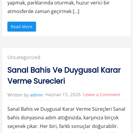
yapmak, parklarında oturmak, huzur verici bir
atmosferde zaman geçirmek […]
“
Read More
E
s
k
i
s
e
h
Posted
Uncategorized
i
r
d
in:
Sanal Bahis Ve Duygusal Karar
e
E
m
Verme Surecleri
e
k
l
i
on
Haziran 15, 2026
Leave a Comment
Written by
admin
l
i
Sanal
k
İ
Sanal Bahis ve Duygusal Karar Verme Süreçleri Sanal
Bahis
c
i
bahis dünyasına adım attığınızda, karşınıza birçok
Ve
n
Y
seçenek çıkar. Her biri, farklı sonuçlar doğurabilir.
a
Duygu
s