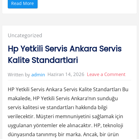
”
“
Read More
T
r
e
n
d
y
o
Posted
Uncategorized
l
E
n
in:
Hp Yetkili Servis Ankara Servis
t
e
g
Kalite Standartlari
r
a
s
y
on
Haziran 14, 2026
Leave a Comment
Written by
admin
o
n
Hp
u
İ
HP Yetkili Servis Ankara Servis Kalite Standartları Bu
Yetkili
l
e
makalede, HP Yetkili Servis Ankara‘nın sunduğu
Servis
K
a
servis kalitesi ve standartları hakkında bilgi
m
Ankar
p
a
verilecektir. Müşteri memnuniyetini sağlamak için
Servis
n
y
uygulanan yöntemler ele alınacaktır. HP, teknoloji
Kalite
a
Y
dünyasında tanınmış bir marka. Ancak, bir ürün
Standa
o