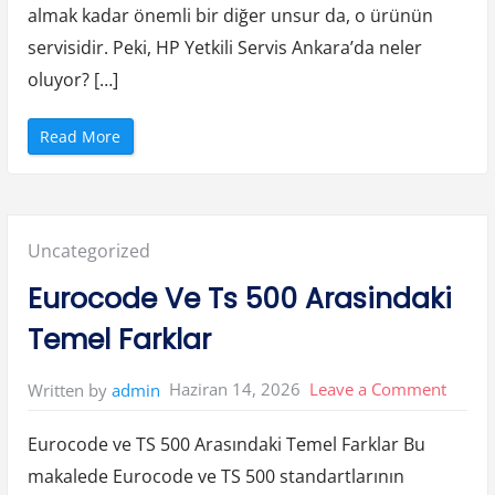
n
almak kadar önemli bir diğer unsur da, o ürünün
e
t
servisidir. Peki, HP Yetkili Servis Ankara’da neler
i
m
i
oluyor? […]
”
“
Read More
H
p
Y
e
t
k
i
Posted
Uncategorized
l
i
S
in:
Eurocode Ve Ts 500 Arasindaki
e
r
v
Temel Farklar
i
s
A
n
on
Haziran 14, 2026
Leave a Comment
Written by
admin
k
a
Euroc
r
a
Eurocode ve TS 500 Arasındaki Temel Farklar Bu
Ve
S
e
makalede Eurocode ve TS 500 standartlarının
Ts
r
v