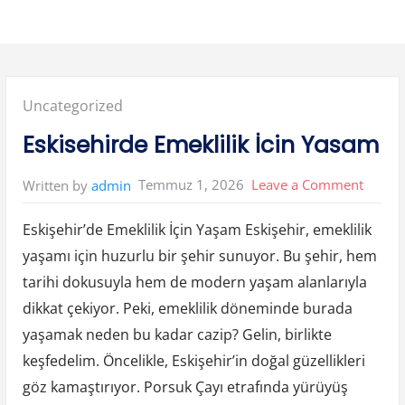
Posted
Uncategorized
in:
Eskisehirde Emeklilik İcin Yasam
on
Temmuz 1, 2026
Leave a Comment
Written by
admin
Eskise
Eskişehir’de Emeklilik İçin Yaşam Eskişehir, emeklilik
Emekli
yaşamı için huzurlu bir şehir sunuyor. Bu şehir, hem
İcin
tarihi dokusuyla hem de modern yaşam alanlarıyla
Yasam
dikkat çekiyor. Peki, emeklilik döneminde burada
yaşamak neden bu kadar cazip? Gelin, birlikte
keşfedelim. Öncelikle, Eskişehir’in doğal güzellikleri
göz kamaştırıyor. Porsuk Çayı etrafında yürüyüş