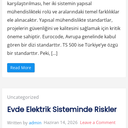
karşılaştırılması, her iki sistemin yapısal
i
500
s
K
mühendislikteki rolü ve aralarındaki temel farklılıklar
Arasin
a
l
ele alınacaktır. Yapısal mühendislikte standartlar,
Temel
i
t
projelerin güvenliğini ve kalitesini sağlamak için kritik
Farkla
e
S
öneme sahiptir. Eurocode, Avrupa genelinde kabul
t
a
gören bir dizi standarttır. TS 500 ise Türkiye’ye özgü
n
d
a
bir standarttır. Peki, […]
r
t
l
a
“
Read More
r
E
i
u
”
r
o
c
o
d
Posted
Uncategorized
e
V
e
in:
Evde Elektrik Sisteminde Riskler
T
s
5
0
on
Haziran 14, 2026
Leave a Comment
Written by
admin
0
A