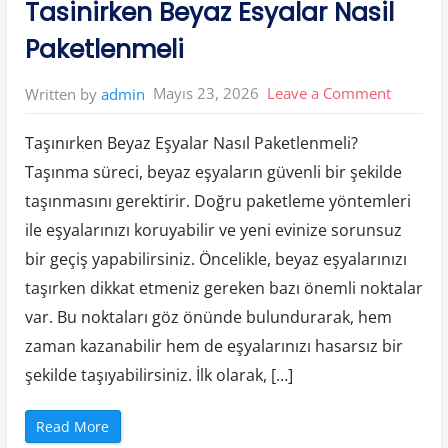
Tasinirken Beyaz Esyalar Nasil
i
k
S
Paketlenmeli
i
s
t
e
on
Mayıs 23, 2026
Leave a Comment
Written by
admin
m
i
Tasinirk
n
d
Taşınırken Beyaz Eşyalar Nasıl Paketlenmeli?
Beyaz
e
R
Taşınma süreci, beyaz eşyaların güvenli bir şekilde
Esyalar
i
s
taşınmasını gerektirir. Doğru paketleme yöntemleri
k
Nasil
l
e
ile eşyalarınızı koruyabilir ve yeni evinize sorunsuz
Paketle
r
”
bir geçiş yapabilirsiniz. Öncelikle, beyaz eşyalarınızı
taşırken dikkat etmeniz gereken bazı önemli noktalar
var. Bu noktaları göz önünde bulundurarak, hem
zaman kazanabilir hem de eşyalarınızı hasarsız bir
şekilde taşıyabilirsiniz. İlk olarak, […]
“
Read More
T