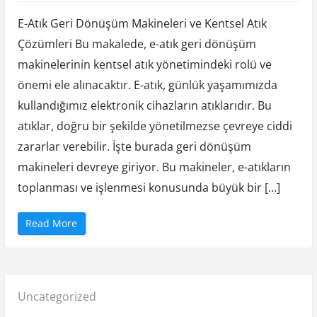
a
E
l
K
E-Atık Geri Dönüşüm Makineleri ve Kentsel Atık
Waste
a
r
Çözümleri Bu makalede, e-atık geri dönüşüm
Recycl
a
r
makinelerinin kentsel atık yönetimindeki rolü ve
V
Machi
e
r
önemi ele alınacaktır. E-atık, günlük yaşamımızda
İn
m
e
kullandığımız elektronik cihazların atıklarıdır. Bu
Urban
S
u
atıklar, doğru bir şekilde yönetilmezse çevreye ciddi
Waste
r
e
zararlar verebilir. İşte burada geri dönüşüm
Soluti
c
l
makineleri devreye giriyor. Bu makineler, e-atıkların
e
r
i
toplanması ve işlenmesi konusunda büyük bir […]
”
“
Read More
E
W
a
s
t
e
R
Posted
Uncategorized
e
c
y
in: