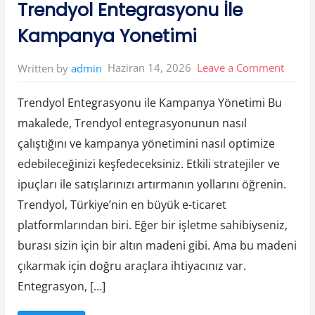
Trendyol Entegrasyonu İle
c
l
i
Kampanya Yonetimi
n
g
M
a
on
Haziran 14, 2026
Leave a Comment
Written by
admin
c
h
Trend
i
n
Trendyol Entegrasyonu ile Kampanya Yönetimi Bu
Enteg
e
s
makalede, Trendyol entegrasyonunun nasıl
İle
İ
n
çalıştığını ve kampanya yönetimini nasıl optimize
U
Kamp
r
b
edebileceğinizi keşfedeceksiniz. Etkili stratejiler ve
Yonet
a
n
ipuçları ile satışlarınızı artırmanın yollarını öğrenin.
W
a
Trendyol, Türkiye’nin en büyük e-ticaret
s
t
platformlarından biri. Eğer bir işletme sahibiyseniz,
e
S
burası sizin için bir altın madeni gibi. Ama bu madeni
o
l
u
çıkarmak için doğru araçlara ihtiyacınız var.
t
i
Entegrasyon, […]
o
n
s