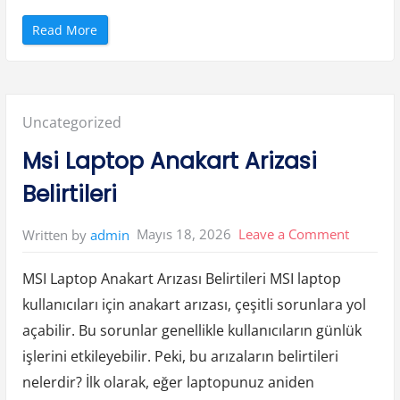
e
l
“
Read More
i
H
”
o
w
A
i
A
g
Posted
Uncategorized
e
n
t
in:
Msi Laptop Anakart Arizasi
s
T
h
Belirtileri
i
n
k
A
on
Mayıs 18, 2026
Leave a Comment
Written by
admin
n
d
Msi
M
a
MSI Laptop Anakart Arızası Belirtileri MSI laptop
Laptop
k
e
kullanıcıları için anakart arızası, çeşitli sorunlara yol
Anakart
D
e
açabilir. Bu sorunlar genellikle kullanıcıların günlük
c
Arizasi
i
s
işlerini etkileyebilir. Peki, bu arızaların belirtileri
Belirtiler
i
o
nelerdir? İlk olarak, eğer laptopunuz aniden
n