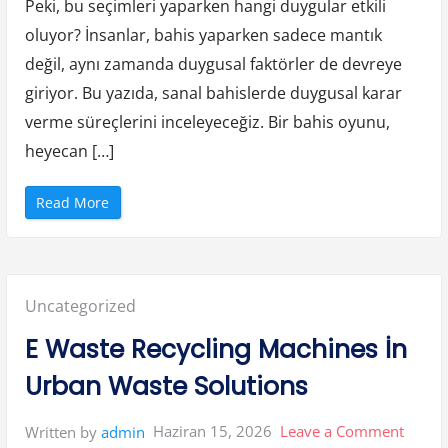
a
Peki, bu seçimleri yaparken hangi duygular etkili
Karar
m
”
oluyor? İnsanlar, bahis yaparken sadece mantık
Verme
değil, aynı zamanda duygusal faktörler de devreye
Surecl
giriyor. Bu yazıda, sanal bahislerde duygusal karar
verme süreçlerini inceleyeceğiz. Bir bahis oyunu,
heyecan […]
“
Read More
S
a
n
a
l
B
a
Posted
Uncategorized
h
i
s
in:
E Waste Recycling Machines İn
V
e
D
Urban Waste Solutions
u
y
g
u
on
Haziran 15, 2026
Leave a Comment
Written by
admin
s