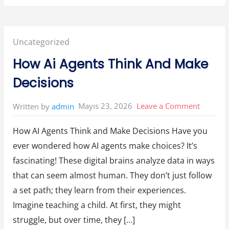
a
s
i
n
i
r
Posted
Uncategorized
k
e
n
in:
How Ai Agents Think And Make
B
e
y
Decisions
a
z
E
s
on
Mayıs 23, 2026
Leave a Comment
Written by
admin
y
a
How
l
a
How AI Agents Think and Make Decisions Have you
Ai
r
N
ever wondered how AI agents make choices? It’s
Agents
a
s
fascinating! These digital brains analyze data in ways
i
Think
l
P
that can seem almost human. They don’t just follow
And
a
k
a set path; they learn from their experiences.
Make
e
t
Imagine teaching a child. At first, they might
Decisio
l
e
struggle, but over time, they […]
n
m