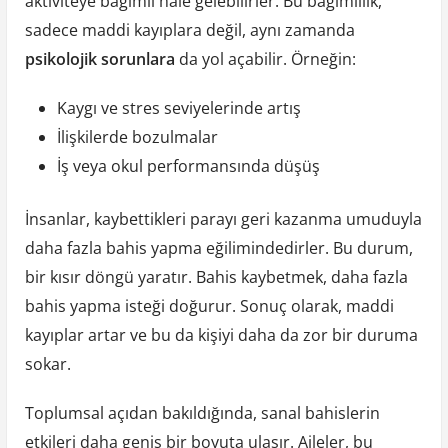
aktiviteye bağımlı hale gelebilirler. Bu bağımlılık,
sadece maddi kayıplara değil, aynı zamanda
psikolojik sorunlara
da yol açabilir. Örneğin:
Kaygı ve stres seviyelerinde artış
İlişkilerde bozulmalar
İş veya okul performansında düşüş
İnsanlar, kaybettikleri parayı geri kazanma umuduyla
daha fazla bahis yapma eğilimindedirler. Bu durum,
bir kısır döngü yaratır. Bahis kaybetmek, daha fazla
bahis yapma isteği doğurur. Sonuç olarak, maddi
kayıplar artar ve bu da kişiyi daha da zor bir duruma
sokar.
Toplumsal açıdan bakıldığında, sanal bahislerin
etkileri daha geniş bir boyuta ulaşır. Aileler, bu