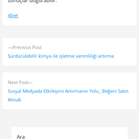
sonuçlar doğurabilir.
4bet
Y
P
Previous Post
a
r
Sürdürülebilir kimya ile işletme verimliliği artırma
z
e
v
ı
i
N
Next Post
g
o
e
Sosyal Medyada Etkileşimi Artırmanın Yolu_ Beğeni Satın
e
u
x
Almak
s
t
z
p
p
i
o
o
n
s
s
Ara