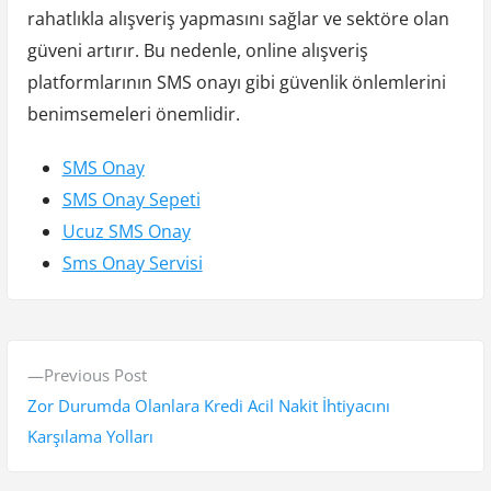
rahatlıkla alışveriş yapmasını sağlar ve sektöre olan
güveni artırır. Bu nedenle, online alışveriş
platformlarının SMS onayı gibi güvenlik önlemlerini
benimsemeleri önemlidir.
SMS Onay
SMS Onay Sepeti
Ucuz SMS Onay
Sms Onay Servisi
Y
P
Previous Post
a
r
Zor Durumda Olanlara Kredi Acil Nakit İhtiyacını
z
e
Karşılama Yolları
v
ı