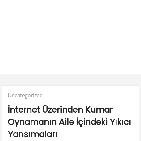
Posted
Uncategorized
in:
İnternet Üzerinden Kumar
Oynamanın Aile İçindeki Yıkıcı
Yansımaları