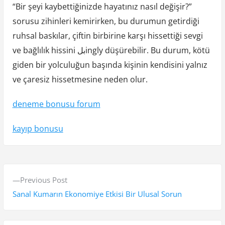
“Bir şeyi kaybettiğinizde hayatınız nasıl değişir?”
sorusu zihinleri kemirirken, bu durumun getirdiği
ruhsal baskılar, çiftin birbirine karşı hissettiği sevgi
ve bağlılık hissini بلingly düşürebilir. Bu durum, kötü
giden bir yolculuğun başında kişinin kendisini yalnız
ve çaresiz hissetmesine neden olur.
deneme bonusu forum
kayıp bonusu
Y
P
Previous Post
a
r
Sanal Kumarın Ekonomiye Etkisi Bir Ulusal Sorun
z
e
v