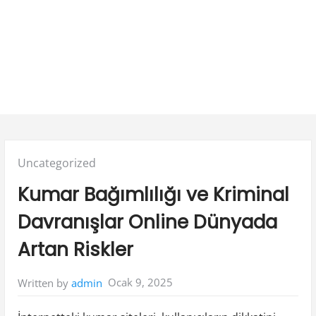
Posted
Uncategorized
in:
Kumar Bağımlılığı ve Kriminal
Davranışlar Online Dünyada
Artan Riskler
Ocak 9, 2025
Written by
admin