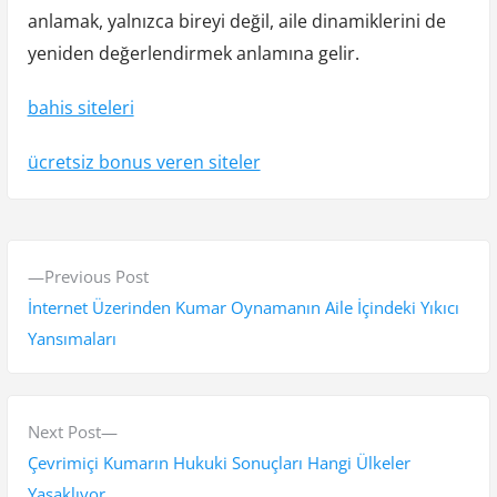
anlamak, yalnızca bireyi değil, aile dinamiklerini de
yeniden değerlendirmek anlamına gelir.
bahis siteleri
ücretsiz bonus veren siteler
Y
P
Previous Post
a
r
İnternet Üzerinden Kumar Oynamanın Aile İçindeki Yıkıcı
z
e
Yansımaları
v
ı
i
g
o
N
Next Post
e
u
e
Çevrimiçi Kumarın Hukuki Sonuçları Hangi Ülkeler
s
x
Yasaklıyor